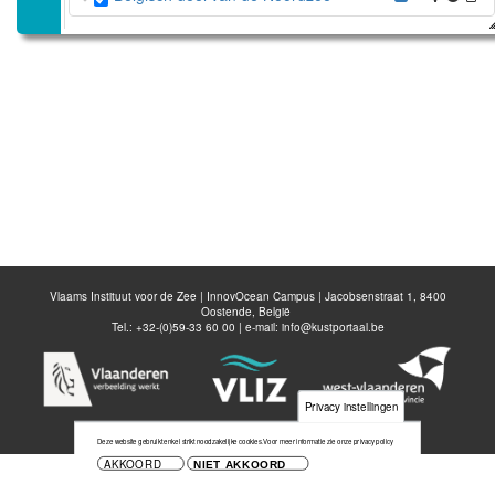
Disable all layers
Voeg nieuwe laag toe
Bewaar kaart
Vlaams Instituut voor de Zee | InnovOcean Campus | Jacobsenstraat 1, 8400
Oostende, België
Tel.: +32-(0)59-33 60 00 | e-mail:
info@kustportaal.be
Privacy instellingen
Deze website gebruikt enkel strikt noodzakelijke cookies.
Voor meer informatie zie onze privacy policy
AKKOORD
NIET AKKOORD