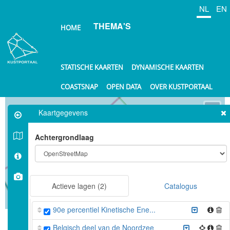
Overslaan
NL
EN
en
THEMA'S
naar
HOME
de
inhoud
gaan
STATISCHE KAARTEN
DYNAMISCHE KAARTEN
COASTSNAP
OPEN DATA
OVER KUSTPORTAAL
⤢
Kaartgegevens
+
Achtergrondlaag
−
Actieve lagen
(2)
Catalogus
10 km
90e percentiel Kinetische Ene...
©
OpenStreetMap
contributors.
Belgisch deel van de Noordzee