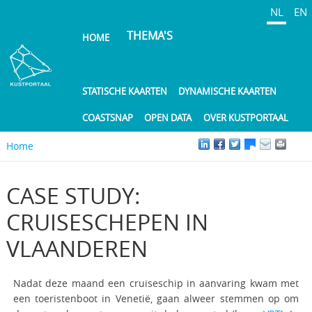
Overslaan
NL
EN
en
THEMA'S
HOME
naar
de
inhoud
gaan
STATISCHE KAARTEN
DYNAMISCHE KAARTEN
COASTSNAP
OPEN DATA
OVER KUSTPORTAAL
Home
CASE STUDY:
CRUISESCHEPEN IN
VLAANDEREN
Nadat deze maand een cruiseschip in aanvaring kwam met
een toeristenboot in Venetië, gaan alweer stemmen op om