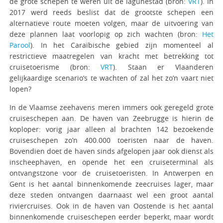
de grote schepen te weren uit de lagunestad (bron:
VRT
). In
2017 werd reeds beslist dat de grootste schepen een
alternatieve route moeten volgen, maar de uitvoering van
deze plannen laat voorlopig op zich wachten (bron:
Het
Parool
). In het Caraïbische gebied zijn momenteel al
restrictieve maatregelen van kracht met betrekking tot
cruisetoerisme (bron:
VRT
). Staan er Vlaanderen
gelijkaardige scenario’s te wachten of zal het zo’n vaart niet
lopen?
In de Vlaamse zeehavens meren immers ook geregeld grote
cruiseschepen aan. De haven van Zeebrugge is hierin de
koploper: vorig jaar alleen al brachten 142 bezoekende
cruiseschepen zo’n 400.000 toeristen naar de haven.
Bovendien doet de haven sinds afgelopen jaar ook dienst als
inscheephaven, en opende het een cruiseterminal als
ontvangstzone voor de cruisetoeristen. In Antwerpen en
Gent is het aantal binnenkomende zeecruises lager, maar
deze steden ontvangen daarnaast wel een groot aantal
riviercruises. Ook in de haven van Oostende is het aantal
binnenkomende cruiseschepen eerder beperkt, maar wordt