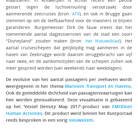
Vlaanderen. In Antwerpen is echter recent een petitie
gestart tegen de luchtvervuiling veroorzaakt door
aanmerende zeecruises (bron:
ATV
), en ook in Brugge gaan
stemmen op om de leefbaarheid voor de inwoners te blijven
garanderen. Burgemeester Dirk De fauw vreest dat het
toenemende aantal dagjestoeristen van de stad een soort
"Disneyland" zouden maken (bron:
Het Nieuwsblad
). Het
aantal cruiseschepen dat gelijktijdig mag aanmeren in de
haven van Zeebrugge wordt daarom teruggebracht van vijf
naar twee, en de aankomsttijden van de schepen zullen ook
meer gespreid worden (van weekends naar weekdagen).
De evolutie van het aantal passagiers per zeehaven wordt
weergegeven in het thema
Maritiem Transport en Havens
.
Ook de gemiddelde dichtheid van passagiersvaartuigen kan
hier worden gevisualiseerd. Deze visualisatie is gebaseerd
op het 'Vessel Density Map 2017'-product van
EMODnet
Human Activities
. Dit product werd binnen het Kustportaal
reeds besproken in een vorig
nieuwsitem
.