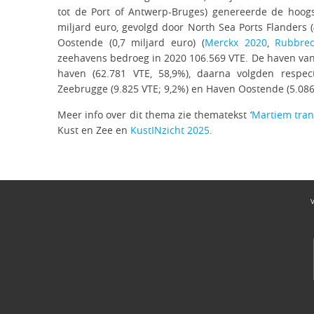
tot de Port of Antwerp-Bruges) genereerde de hoog
miljard euro, gevolgd door North Sea Ports Flanders (
Oostende (0,7 miljard euro) (
Merckx 2020
,
Rubbre
zeehavens bedroeg in 2020 106.569 VTE. De haven va
haven (62.781 VTE, 58,9%), daarna volgden respect
Zeebrugge (9.825 VTE; 9,2%) en Haven Oostende (5.086 
Meer info over dit thema zie thematekst ‘
Martiem tran
Kust en Zee en
KustINzicht 2025
.