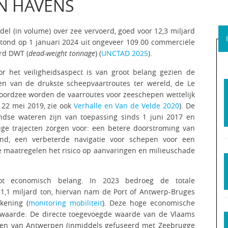
N HAVENS
 (in volume) over zee vervoerd, goed voor 12,3 miljard
tond op 1 januari 2024 uit ongeveer 109.00 commerciële
rd DWT (
dead-weight tonnage
) (
UNCTAD 2025
).
r het veiligheidsaspect is van groot belang gezien de
en van de drukste scheepvaartroutes ter wereld, de Le
oordzee worden de vaarroutes voor zeeschepen wettelijk
 22 mei 2019, zie ook
Verhalle en Van de Velde 2020
). De
ndse wateren zijn van toepassing sinds 1 juni 2017 en
ge trajecten zorgen voor: een betere doorstroming van
land, een verbeterde navigatie voor schepen voor een
te maatregelen het risico op aanvaringen en milieuschade
t economisch belang. In 2023 bedroeg de totale
1,1 miljard ton, hiervan nam de Port of Antwerp-Bruges
kening (
monitoring mobiliteit
). Deze hoge economische
e waarde. De directe toegevoegde waarde van de Vlaams
aven van Antwerpen (inmiddels gefuseerd met Zeebrugge