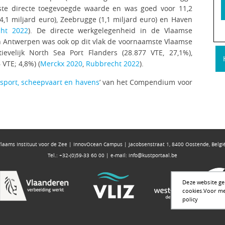
ste directe toegevoegde waarde en was goed voor 11,2
4,1 miljard euro), Zeebrugge (1,1 miljard euro) en Haven
cht 2022
). De directe werkgelegenheid in de Vlaamse
n Antwerpen was ook op dit vlak de voornaamste Vlaamse
ievelijk North Sea Port Flanders (28.877 VTE, 27,1%),
VTE; 4,8%) (
Merckx 2020
,
Rubbrecht 2022
).
sport, scheepvaart en havens
’ van het Compendium voor
Vlaams Instituut voor de Zee | InnovOcean Campus | Jacobsenstraat 1, 8400 Oostende, Belgi
Tel.: +32-(0)59-33 60 00 | e-mail:
info@kustportaal.be
Deze website geb
cookies.
Voor me
policy