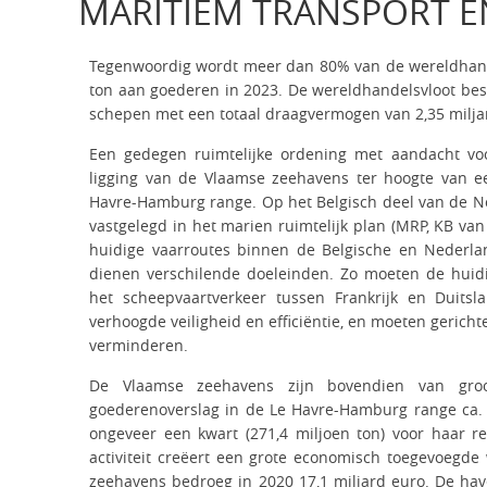
MARITIEM TRANSPORT E
Tegenwoordig wordt meer dan 80% van de wereldhandel
ton aan goederen in 2023. De wereldhandelsvloot bes
schepen met een totaal draagvermogen van 2,35 milja
Een gedegen ruimtelijke ordening met aandacht voo
ligging van de Vlaamse zeehavens ter hoogte van e
Havre-Hamburg range. Op het Belgisch deel van de N
vastgelegd in het marien ruimtelijk plan (MRP, KB van
huidige vaarroutes binnen de Belgische en Nederla
dienen verschilende doeleinden. Zo moeten de huidi
het scheepvaartverkeer tussen Frankrijk en Duits
verhoogde veiligheid en efficiëntie, en moeten gerich
verminderen.
De Vlaamse zeehavens zijn bovendien van groo
goederenoverslag in de Le Havre-Hamburg range ca. 
ongeveer een kwart (271,4 miljoen ton) voor haar re
activiteit creëert een grote economisch toegevoegd
zeehavens bedroeg in 2020 17,1 miljard euro. De h