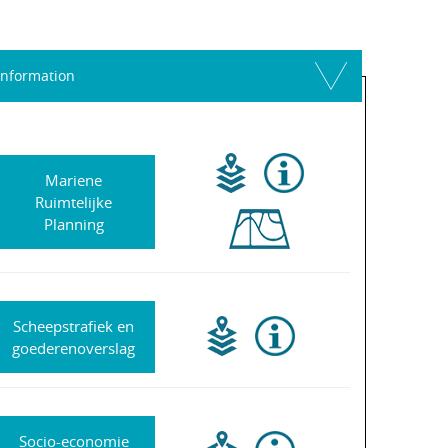
Information
Mariene
Ruimtelijke
Planning
Scheepstrafiek en
goederenoverslag
Socio-economie