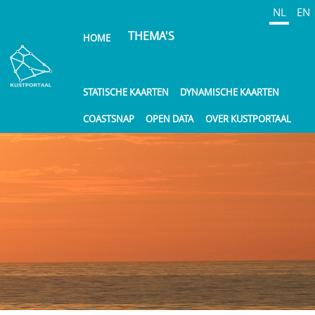
Overslaan
NL
EN
en
THEMA'S
HOME
naar
de
inhoud
gaan
STATISCHE KAARTEN
DYNAMISCHE KAARTEN
COASTSNAP
OPEN DATA
OVER KUSTPORTAAL