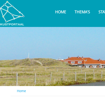
Overslaan
en
HOME
THEMA'S
STA
naar
de
inhoud
gaan
Home