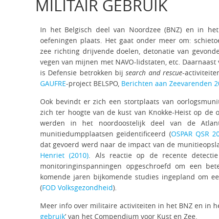
MILITAIR GEBRUIK
In het Belgisch deel van Noordzee (BNZ) en in het 
oefeningen plaats. Het gaat onder meer om: schieto
zee richting drijvende doelen, detonatie van gevond
vegen van mijnen met NAVO-lidstaten, etc. Daarnaast v
is Defensie betrokken bij
search and rescue
-activiteit
GAUFRE
-project BELSPO,
Berichten aan Zeevarenden 2
Ook bevindt er zich een stortplaats van oorlogsmuni
zich ter hoogte van de kust van Knokke-Heist op de
werden in het noordoostelijk deel van de Atla
munitiedumpplaatsen geïdentificeerd (
OSPAR QSR 2
dat gevoerd werd naar de impact van de munitieopsla
Henriet (2010)
. Als reactie op de recente detect
monitoringinspanningen opgeschroefd om een bete
komende jaren bijkomende studies ingepland om een
(
FOD Volksgezondheid
).
Meer info over militaire activiteiten in het BNZ en in 
gebruik
’ van het Compendium voor Kust en Zee.