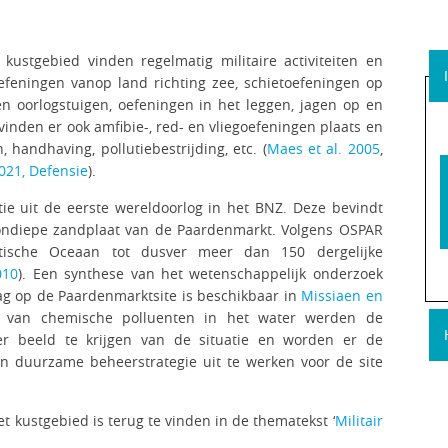
kustgebied vinden regelmatig militaire activiteiten en
efeningen vanop land richting zee, schietoefeningen op
en oorlogstuigen, oefeningen in het leggen, jagen op en
inden er ook amfibie-, red- en vliegoefeningen plaats en
en, handhaving, pollutiebestrijding, etc. (
Maes et al. 2005
,
021, Defensie
).
tie uit de eerste wereldoorlog in het BNZ. Deze bevindt
 ondiepe zandplaat van de Paardenmarkt. Volgens OSPAR
ntische Oceaan tot dusver meer dan 150 dergelijke
010
). Een synthese van het wetenschappelijk onderzoek
g op de Paardenmarktsite is beschikbaar in
Missiaen en
ie van chemische polluenten in het water werden de
r beeld te krijgen van de situatie en worden er de
 duurzame beheerstrategie uit te werken voor de site
het kustgebied is terug te vinden in de thematekst ‘
Militair