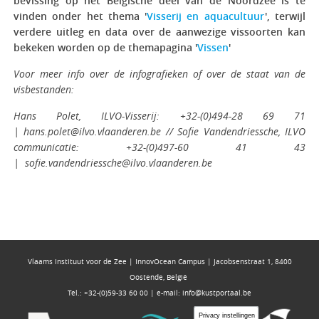
bevissing op het Belgische deel van de Noordzee is te
vinden onder het thema '
Visserij en aquacultuur
', terwijl
verdere uitleg en data over de aanwezige vissoorten kan
bekeken worden op de themapagina '
Vissen
'
Voor meer info over de infografieken of over de staat van de
visbestanden:
Hans Polet, ILVO-Visserij: +32-(0)494-28 69 71
| hans.polet@ilvo.vlaanderen.be // Sofie Vandendriessche, ILVO
communicatie: +32-(0)497-60 41 43
| sofie.vandendriessche@ilvo.vlaanderen.be
Vlaams Instituut voor de Zee | InnovOcean Campus | Jacobsenstraat 1, 8400
Oostende, België
Tel.: +32-(0)59-33 60 00 | e-mail:
info@kustportaal.be
Privacy instellingen