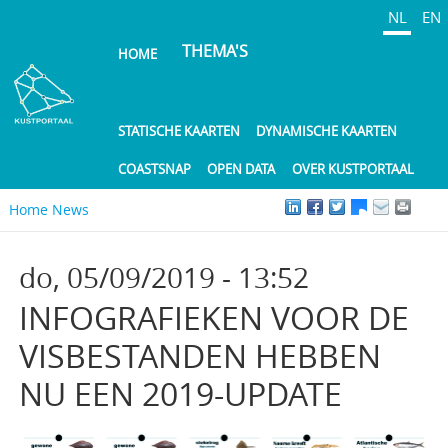
Overslaan
NL
EN
en
THEMA'S
HOME
naar
de
inhoud
gaan
STATISCHE KAARTEN
DYNAMISCHE KAARTEN
COASTSNAP
OPEN DATA
OVER KUSTPORTAAL
Home
News
do, 05/09/2019 - 13:52
INFOGRAFIEKEN VOOR DE
VISBESTANDEN HEBBEN
NU EEN 2019-UPDATE