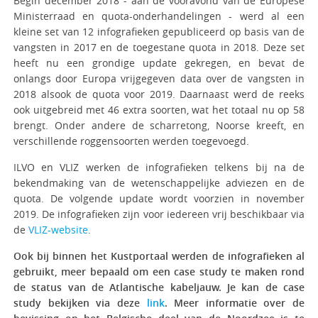
Begin december 2018 - aan de vooravond van de Europese
Ministerraad en quota-onderhandelingen - werd al een
kleine set van 12 infografieken gepubliceerd op basis van de
vangsten in 2017 en de toegestane quota in 2018. Deze set
heeft nu een grondige update gekregen, en bevat de
onlangs door Europa vrijgegeven data over de vangsten in
2018 alsook de quota voor 2019. Daarnaast werd de reeks
ook uitgebreid met 46 extra soorten, wat het totaal nu op 58
brengt. Onder andere de scharretong, Noorse kreeft, en
verschillende roggensoorten werden toegevoegd.
ILVO en VLIZ werken de infografieken telkens bij na de
bekendmaking van de wetenschappelijke adviezen en de
quota. De volgende update wordt voorzien in november
2019. De infografieken zijn voor iedereen vrij beschikbaar via
de
VLIZ-website
.
Ook bij binnen het Kustportaal werden de infografieken al
gebruikt, meer bepaald om een case study te maken rond
de status van de Atlantische kabeljauw. Je kan de case
study bekijken via deze
link
. Meer informatie over de