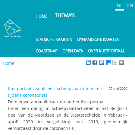
Overslaan
NL
EN
en
THEMA'S
HOME
naar
de
inhoud
gaan
STATISCHE KAARTEN
DYNAMISCHE KAARTEN
COASTSNAP
OPEN DATA
OVER KUSTPORTAAL
Home
Kustportaal visualiseert scheepvaartintensiteit
27 mei 2020
tijdens coronacrisis
De nieuwe anomaliekaarten op het Kustportaal
tonen een daling in scheepvaartactiviteit in het Belgisch
deel van de Noordzee en de Westerschelde in 'februari-
april' 2020 in vergelijking met 2019, gedeeltelijk
veroorzaakt door de coronacrisis.