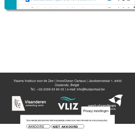
Belgisch deel van de Noordzee
Disable all layers
Voeg nieuwe laag toe
Bewaar kaart
Vlaams Instituut voor de Zee | InnovOcean Campus | Jacobsenstraat 1, 8400
Oostende, België
Tel.: +32-(0)59-33 60 00 | e-mail:
info@kustportaal.be
Privacy instellingen
Deze website gebruikt enkel strikt noodzakelijke cookies.
Voor meer informatie zie onze privacy policy
AKKOORD
NIET AKKOORD