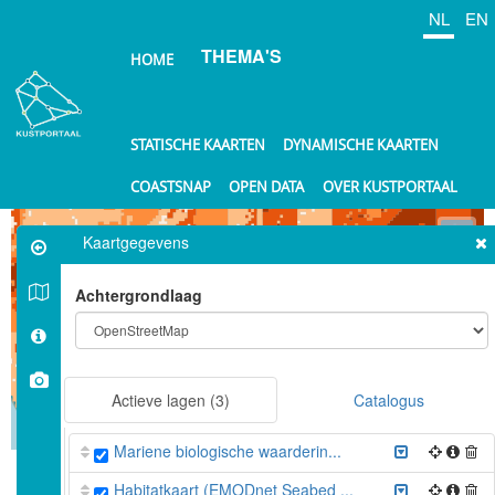
Overslaan
NL
EN
en
THEMA'S
naar
HOME
de
inhoud
gaan
STATISCHE KAARTEN
DYNAMISCHE KAARTEN
COASTSNAP
OPEN DATA
OVER KUSTPORTAAL
⤢
Kaartgegevens
+
Achtergrondlaag
−
Actieve lagen
(3)
Catalogus
10 km
Mariene biologische waarderin...
©
OpenStreetMap
contributors.
Habitatkaart (EMODnet Seabed ...