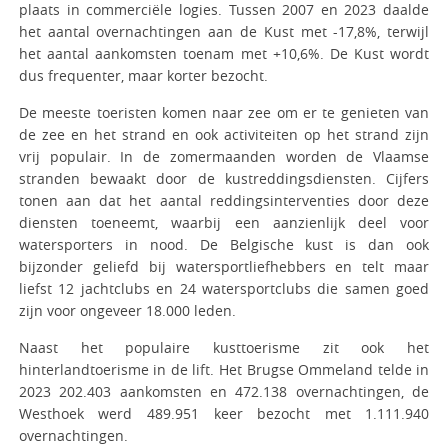
plaats in commerciële logies. Tussen 2007 en 2023 daalde
het aantal overnachtingen aan de Kust met -17,8%, terwijl
het aantal aankomsten toenam met +10,6%. De Kust wordt
dus frequenter, maar korter bezocht.
De meeste toeristen komen naar zee om er te genieten van
de zee en het strand en ook activiteiten op het strand zijn
vrij populair. In de zomermaanden worden de Vlaamse
stranden bewaakt door de kustreddingsdiensten.
Cijfers
tonen aan dat het aantal reddingsinterventies door deze
diensten toeneemt, waarbij een aanzienlijk deel voor
watersporters in nood. De Belgische kust is dan ook
bijzonder geliefd bij watersportliefhebbers en telt maar
liefst 12 jachtclubs en 24 watersportclubs die samen goed
zijn voor ongeveer 18.000 leden.
Naast het populaire kusttoerisme zit ook het
hinterlandtoerisme in de lift. Het Brugse Ommeland telde in
2023 202.403 aankomsten en 472.138 overnachtingen, de
Westhoek werd 489.951 keer bezocht met 1.111.940
overnachtingen.