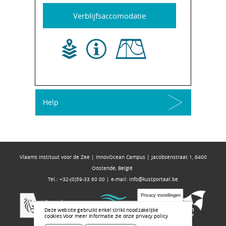
Verblijfsaccomodatie
Help
Vlaams Instituut voor de Zee | InnovOcean Campus | Jacobsenstraat 1, 8400
Oostende, België
Tel.: +32-(0)59-33 60 00 | e-mail:
info@kustportaal.be
Privacy instellingen
Deze website gebruikt enkel strikt noodzakelijke
cookies.
Voor meer informatie zie onze privacy policy