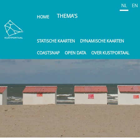
Overslaan
NL
EN
en
THEMA'S
HOME
naar
de
inhoud
gaan
STATISCHE KAARTEN
DYNAMISCHE KAARTEN
COASTSNAP
OPEN DATA
OVER KUSTPORTAAL