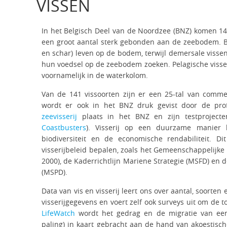
VISSEN
In het Belgisch Deel van de Noordzee (BNZ) komen 141
een groot aantal sterk gebonden aan de zeebodem. Ben
en schar) leven op de bodem, terwijl demersale vissen
hun voedsel op de zeebodem zoeken. Pelagische viss
voornamelijk in de waterkolom.
Van de 141 vissoorten zijn er een 25-tal van comm
wordt er ook in het BNZ druk gevist door de prof
zeevisserij
plaats in het BNZ en zijn testproject
Coastbusters
). Visserij op een duurzame manier
biodiversiteit en de economische rendabiliteit. Di
visserijbeleid bepalen, zoals het Gemeenschappelijke V
2000), de Kaderrichtlijn Mariene Strategie (MSFD) en 
(MSPD).
Data van vis en visserij leert ons over aantal, soorten
visserijgegevens en voert zelf ook surveys uit om de 
LifeWatch
wordt het gedrag en de migratie van een
paling) in kaart gebracht aan de hand van akoestisc