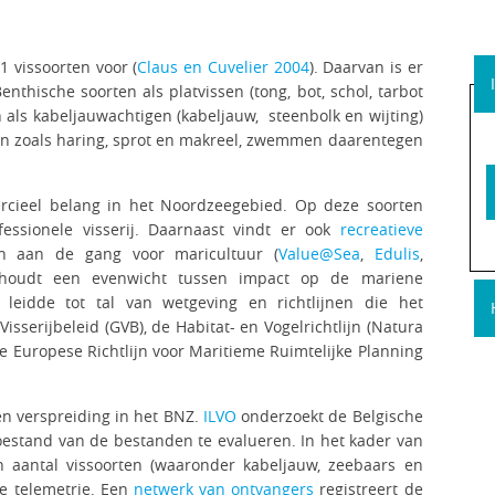
 vissoorten voor (
Claus en Cuvelier 2004
). Daarvan is er
thische soorten als platvissen (tong, bot, schol, tarbot
 als kabeljauwachtigen (kabeljauw, steenbolk en wijting)
en zoals haring, sprot en makreel, zwemmen daarentegen
ercieel belang in het Noordzeegebied. Op deze soorten
essionele visserij. Daarnaast vindt er ook
recreatieve
en aan de gang voor maricultuur (
Value@Sea
,
Edulis
,
 houdt een evenwicht tussen impact op de mariene
t leidde tot tal van wetgeving en richtlijnen die het
isserijbeleid (GVB), de Habitat- en Vogelrichtlijn (Natura
de Europese Richtlijn voor Maritieme Ruimtelijke Planning
 en verspreiding in het BNZ.
ILVO
onderzoekt de Belgische
toestand van de bestanden te evalueren. In het kader van
 aantal vissoorten (waaronder kabeljauw, zeebaars en
he telemetrie. Een
netwerk van ontvangers
registreert de