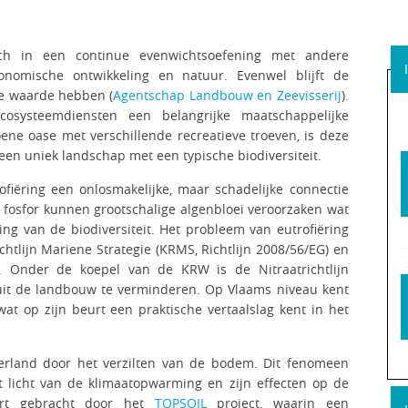
ich in een continue evenwichtsoefening met andere
economische ontwikkeling en natuur. Evenwel blijft de
he waarde hebben (
Agentschap Landbouw en Zeevisserij
).
osysteemdiensten een belangrijke maatschappelijke
e oase met verschillende recreatieve troeven, is deze
 een uniek landschap met een typische biodiversiteit.
iëring een onlosmakelijke, maar schadelijke connectie
n fosfor kunnen grootschalige algenbloei veroorzaken wat
ling van de biodiversiteit. Het probleem van eutrofiëring
tlijn Mariene Strategie (KRMS, Richtlijn 2008/56/EG) en
G). Onder de koepel van de KRW is de Nitraatrichtlijn
n uit de landbouw te verminderen. Op Vlaams niveau kent
wat op zijn beurt een praktische vertaalslag kent in het
erland door het verzilten van de bodem. Dit fenomeen
 licht van de klimaatopwarming en zijn effecten op de
art gebracht door het
TOPSOIL
project, waarin een