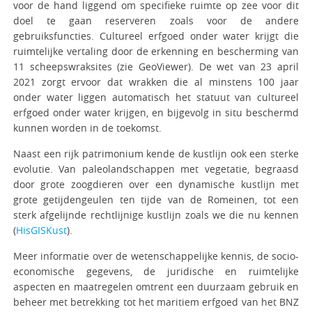
voor de hand liggend om specifieke ruimte op zee voor dit
doel te gaan reserveren zoals voor de andere
gebruiksfuncties. Cultureel erfgoed onder water krijgt die
ruimtelijke vertaling door de erkenning en bescherming van
11 scheepswraksites (zie GeoViewer). De wet van 23 april
2021 zorgt ervoor dat wrakken die al minstens 100 jaar
onder water liggen automatisch het statuut van cultureel
erfgoed onder water krijgen, en bijgevolg in situ beschermd
kunnen worden in de toekomst.
Naast een rijk patrimonium kende de kustlijn ook een sterke
evolutie. Van paleolandschappen met vegetatie, begraasd
door grote zoogdieren over een dynamische kustlijn met
grote getijdengeulen ten tijde van de Romeinen, tot een
sterk afgelijnde rechtlijnige kustlijn zoals we die nu kennen
(
HisGISKust
).
Meer informatie over de wetenschappelijke kennis, de socio-
economische gegevens, de juridische en ruimtelijke
aspecten en maatregelen omtrent een duurzaam gebruik en
beheer met betrekking tot het maritiem erfgoed van het BNZ